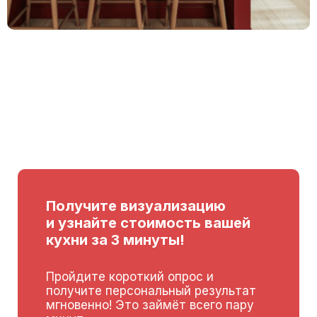
Получите визуализацию
и узнайте стоимость вашей
кухни за 3 минуты!
Пройдите короткий опрос и
получите персональный результат
мгновенно! Это займёт всего пару